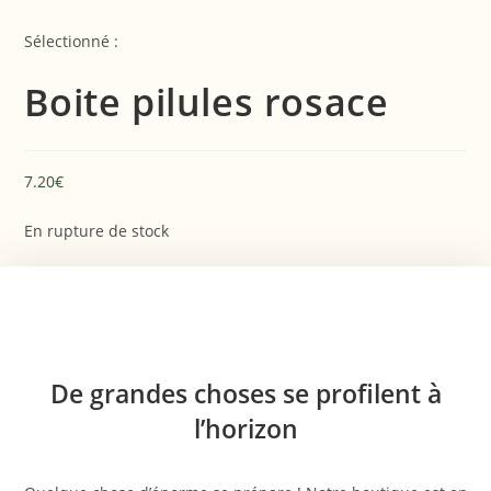
Skip
to
Sélectionné :
content
Boite pilules rosace
7.20
€
En rupture de stock
Aller
au
contenu
De grandes choses se profilent à
l’horizon