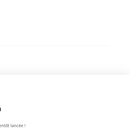
n
ntôt lancée !