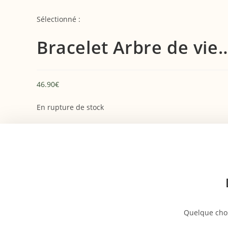
Skip
to
Sélectionné :
content
Bracelet Arbre de vie
46.90
€
En rupture de stock
Aller
au
contenu
Quelque chos