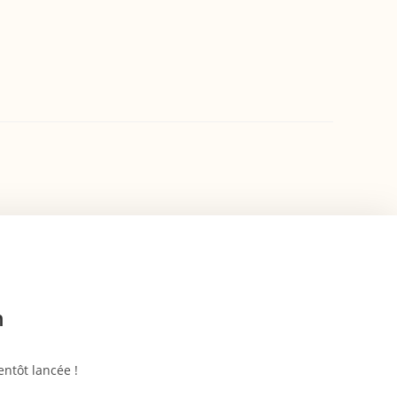
n
ntôt lancée !