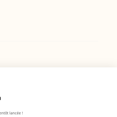
n
ntôt lancée !