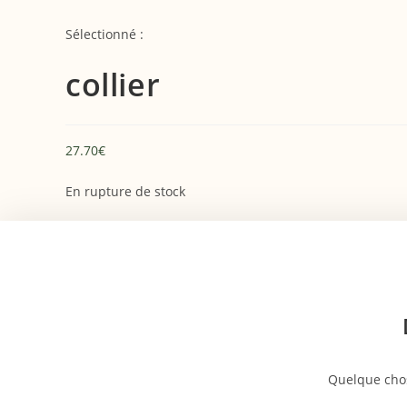
Skip
to
Sélectionné :
content
collier
27.70
€
En rupture de stock
Aller
au
contenu
Quelque chos