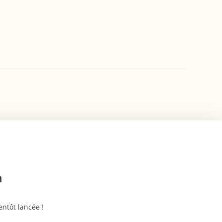
n
ntôt lancée !