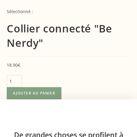
Skip
to
Sélectionné :
content
Collier connecté "Be
Nerdy"
18.90
€
quantité
de
AJOUTER AU PANIER
Collier
connecté
Aller
"Be
au
Nerdy"
contenu
De grandes choses se profilent à