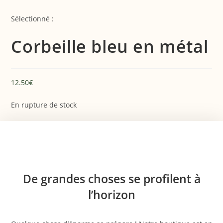
Skip
to
Sélectionné :
content
Corbeille bleu en métal
12.50
€
En rupture de stock
Aller
au
contenu
De grandes choses se profilent à
l’horizon