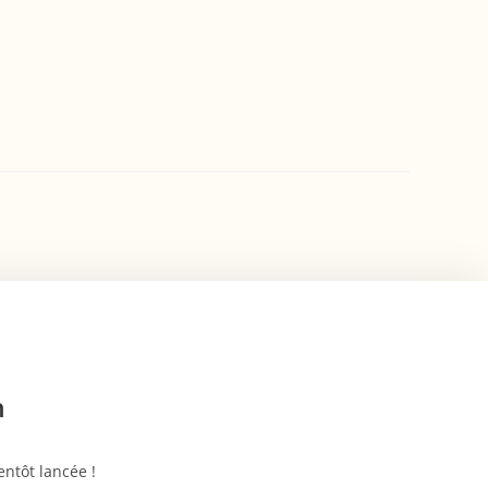
n
ntôt lancée !