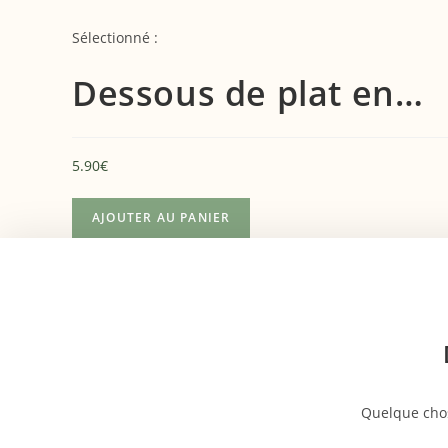
Skip
to
Sélectionné :
content
Dessous de plat en…
5.90
€
quantité
AJOUTER AU PANIER
de
Aller
Dessous
au
de
contenu
plat
en
feuille
de
palmier
Quelque chos