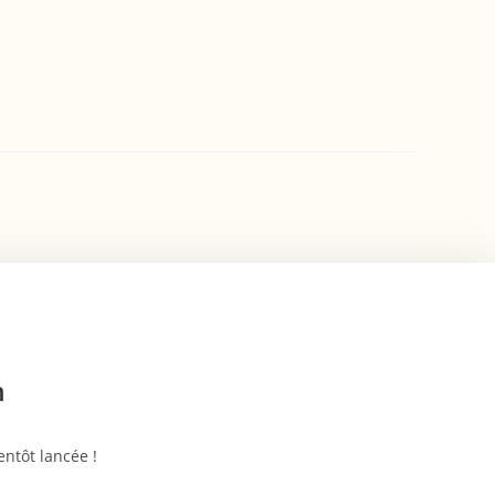
n
ntôt lancée !