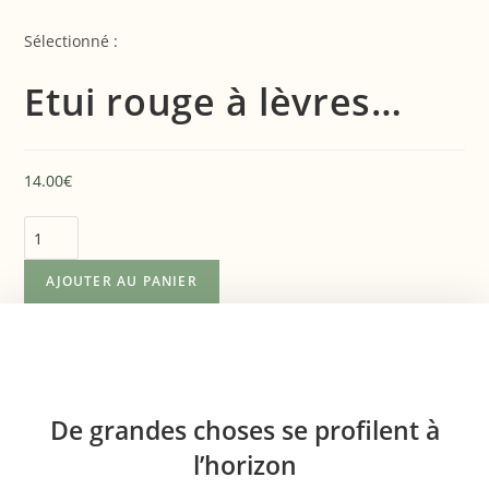
Skip
to
Sélectionné :
content
Etui rouge à lèvres…
14.00
€
quantité
de
AJOUTER AU PANIER
Etui
rouge
Aller
à
au
lèvres
contenu
"Anna"
en
De grandes choses se profilent à
cuir
l’horizon