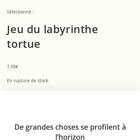
Skip
to
Sélectionné :
content
Jeu du labyrinthe
tortue
7.50
€
En rupture de stock
Aller
au
contenu
De grandes choses se profilent à
l’horizon