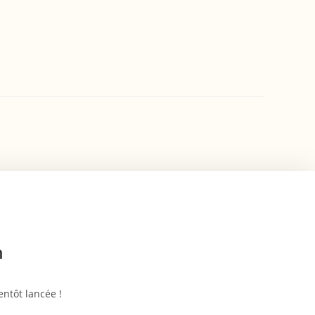
n
ntôt lancée !