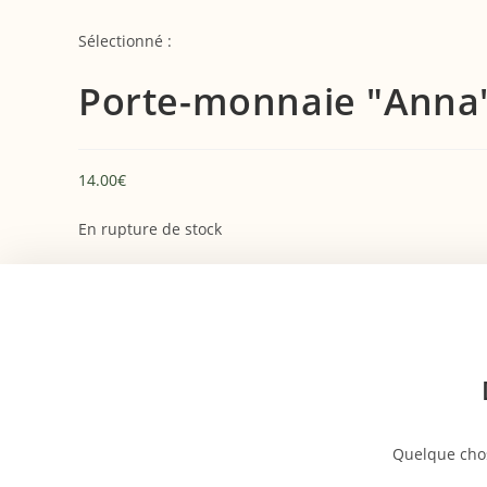
Skip
to
Sélectionné :
content
Porte-monnaie "Anna
14.00
€
En rupture de stock
Aller
au
contenu
Quelque chos