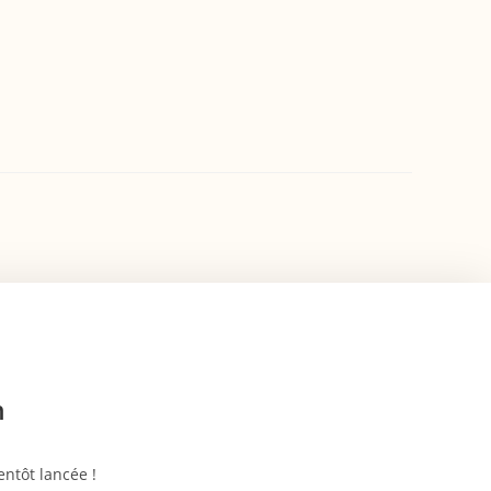
n
ntôt lancée !