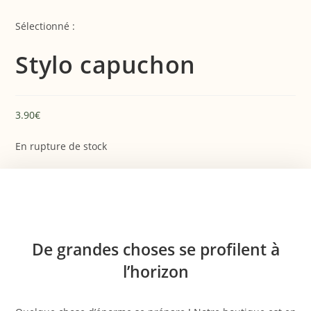
Skip
to
Sélectionné :
content
Stylo capuchon
3.90
€
En rupture de stock
Aller
au
contenu
De grandes choses se profilent à
l’horizon