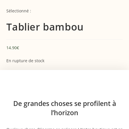
Skip
to
Sélectionné :
content
Tablier bambou
14.90
€
En rupture de stock
Aller
au
contenu
De grandes choses se profilent à
l’horizon